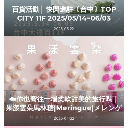
百貨活動│ 快閃進駐〔台中〕TOP
CITY 11F 2025/05/14~06/03
2025-05-22
☁️你也嚮往一場柔軟甜美的旅行嗎｜
果漾雲朵馬林糖|Meringue|メレンゲ
2025-04-22