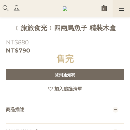
﹝旅旅食光﹞四兩烏魚子 精裝木盒
NT$880
NT$790
售完
貨到通知我
加入追蹤清單
商品描述